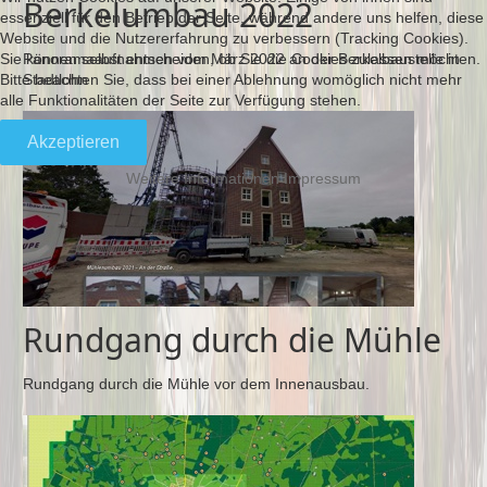
Berkelumbau 2022
essenziell für den Betrieb der Seite, während andere uns helfen, diese
Website und die Nutzererfahrung zu verbessern (Tracking Cookies).
Sie können selbst entscheiden, ob Sie die Cookies zulassen möchten.
Panoramaaufnahmen vom März 2022 an der Berkelbaustelle in
Bitte beachten Sie, dass bei einer Ablehnung womöglich nicht mehr
Stadtlohn
alle Funktionalitäten der Seite zur Verfügung stehen.
Akzeptieren
Weitere Informationen
Impressum
Rundgang durch die Mühle
Rundgang durch die Mühle vor dem Innenausbau.