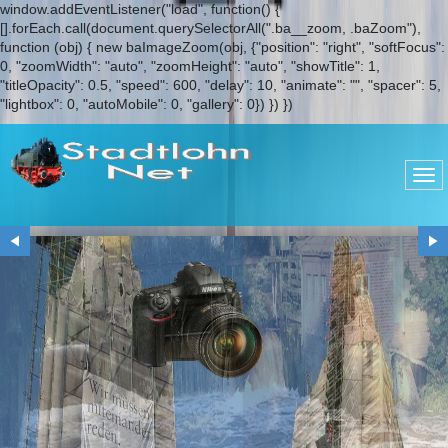
window.addEventListener("load", function() {
[].forEach.call(document.querySelectorAll(".ba__zoom, .baZoom"),
function (obj) { new baImageZoom(obj, {"position": "right", "softFocus":
0, "zoomWidth": "auto", "zoomHeight": "auto", "showTitle": 1,
"titleOpacity": 0.5, "speed": 600, "delay": 10, "animate": "", "spacer": 5,
"lightbox": 0, "autoMobile": 0, "gallery": 0}) }) })